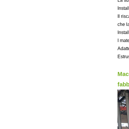
La su
Insta
Il ri
che l
Insta
I mat
Adatt
Estru
Macc
fabb