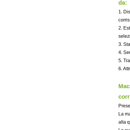
da:
1. Di
corri
2. Es
selez
3. St
4. Se
5. Tra
6. Att
Macc
corr
Prese
La mac
alta 