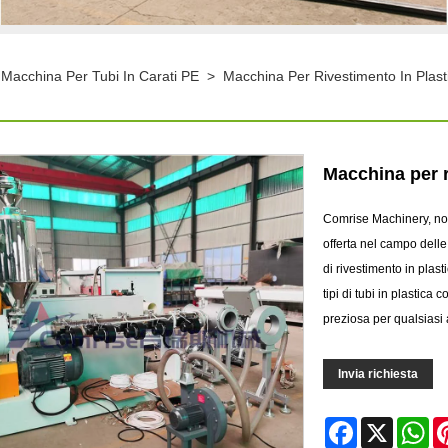
Macchina Per Tubi In Carati PE
>
Macchina Per Rivestimento In Plast
>
Macchina per r
Comrise Machinery, noto
offerta nel campo delle
di rivestimento in plasti
tipi di tubi in plastica
preziosa per qualsiasi 
Invia richiesta
Facebook
X
Wh