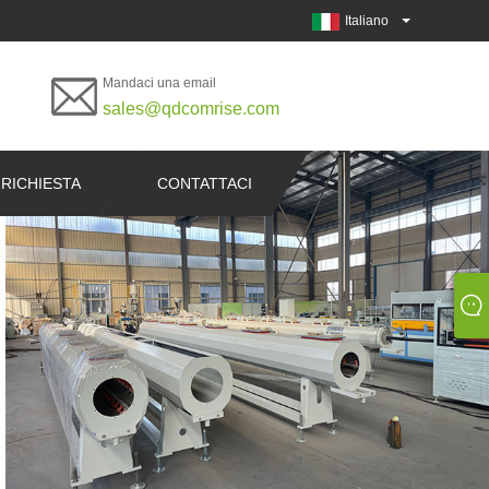
Italiano
Mandaci una email
sales@qdcomrise.com
 RICHIESTA
CONTATTACI