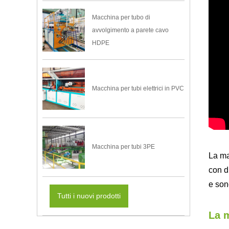
Macchina per tubo di
avvolgimento a parete cavo
HDPE
Macchina per tubi elettrici in PVC
Macchina per tubi 3PE
La ma
con d
e son
Tutti i nuovi prodotti
La m