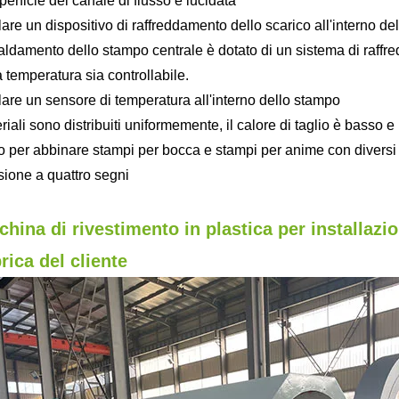
perficie del canale di flusso è lucidata
llare un dispositivo di raffreddamento dello scarico all'interno d
scaldamento dello stampo centrale è dotato di un sistema di raffr
a temperatura sia controllabile.
llare un sensore di temperatura all'interno dello stampo
eriali sono distribuiti uniformemente, il calore di taglio è basso
o per abbinare stampi per bocca e stampi per anime con diversi l
sione a quattro segni
hina di rivestimento in plastica per installazion
rica del cliente