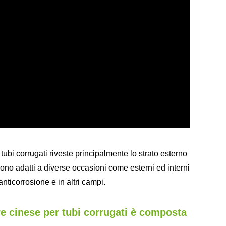
tubi corrugati riveste principalmente lo strato esterno
ono adatti a diverse occasioni come esterni ed interni
nticorrosione e in altri campi.
re cinese per tubi corrugati è composta