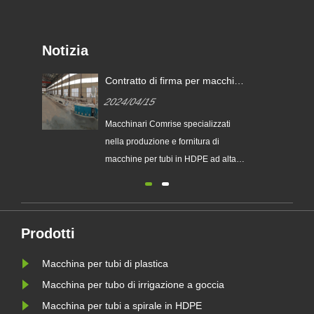
Notizia
ato
Contratto di firma per macchina
per tubi in HDPE ad alta
2024/04/15
velocità da 50-250 mm con un
ato
cliente europeo
Macchinari Comrise specializzati
el
à
nella produzione e fornitura di
te
macchine per tubi in HDPE ad alta
re
velocità. La macchina per tubi in
HDPE su misura può realizzare tubi
con diametro minimo di 16 mm fino a
1600 mm. Con tempi di consegna
Prodotti
un
rapidi per 30 giorni su una linea di
Macchina per tubi di plastica
da 9
produzione di tubi in PE e u......
Macchina per tubo di irrigazione a goccia
Macchina per tubi a spirale in HDPE