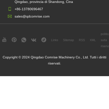
Qingdao, provincia di Shandong, Cina
+86-13780696467
sales@qdcomrise.com
politi
Links
Sitemap
RSS
XML
sulla
riserv
Copyright © 2024 Qingdao Comrise Machinery Co., Ltd. Tutti i diritti
riservati.