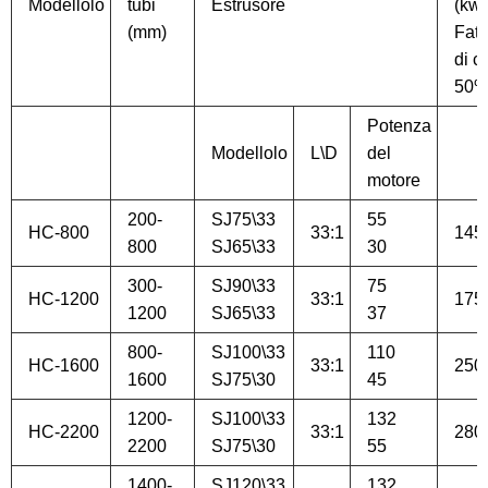
Modellolo
tubi
Estrusore
(kw)
(mm)
Fatt
di c
50
Potenza
Modellolo
L\D
del
motore
200-
SJ75\33
55
HC-800
33:1
145
800
SJ65\33
30
300-
SJ90\33
75
HC-1200
33:1
175
1200
SJ65\33
37
800-
SJ100\33
110
HC-1600
33:1
250
1600
SJ75\30
45
1200-
SJ100\33
132
HC-2200
33:1
280
2200
SJ75\30
55
1400-
SJ120\33
132