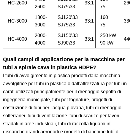
HC-2600
33:1
260
2600
SJ75\33
75
1800-
SJ120\33
160
HC-3000
33:1
330
3000
SJ75\33
75
2000-
SJ150\33
250 kW
HC-4000
33:1
440
4000
SJ90\33
90 kW
Quali campi di applicazione per la macchina per
tubi a spirale cava in plastica HDPE?
I tubi di avvolgimento in plastica prodotti dalla macchina
avvolgitrice per tubi in plastica o dall'attrezzatura per tubi in
carati utilizzati principalmente per il drenaggio sepolto di
ingegneria municipale, tubi per fognature, progetti di
costruzione di tubi per l'acqua piovana, tubi di drenaggio
sotterranei, tubi di ventilazione, tubi di scarico per lavori
stradali in aree industriali, tubi di raccolta liquami in
discariche grandi aeroporti e progetti di banchine tubi di